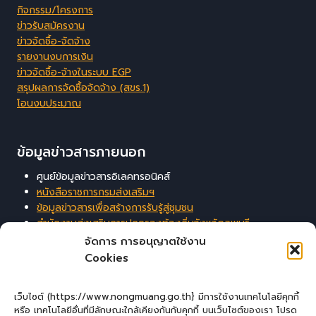
กิจกรรม/โครงการ
ข่าวรับสมัครงาน
ข่าวจัดซื้อ-จัดจ้าง
รายงานงบการเงิน
ข่าวจัดซื้อ-จ้างในระบบ EGP
สรุปผลการจัดซื้อจัดจ้าง (สขร.1)
โอนงบประมาณ
ข้อมูลข่าวสารภายนอก
ศูนย์ข้อมูลข่าวสารอิเลคทรอนิคส์
หนังสือราชการกรมส่งเสริมฯ
ข้อมูลข่าวสารเพื่อสร้างการรับรู้สู่ชุมชน
สำนักงานส่งเสริมการปกครองท้องถิ่นจังหวัดลพบุรี
ระบบสารสนเทศสนับสนุนการบริหารจัดการของ อปท.
จัดการ การอนุญาตใช้งาน
Cookies
ผู้เยี่ยมชมเว็บไซต์
เว็บไซต์ (https://www.nongmuang.go.th} มีการใช้งานเทคโนโลยีคุกกี้
หรือ เทคโนโลยีอื่นที่มีลักษณะใกล้เคียงกันกับคุกกี้ บนเว็บไซต์ของเรา โปรด