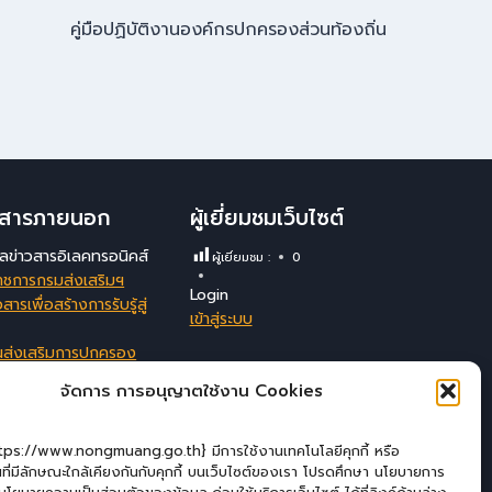
คู่มือปฏิบัติงานองค์กรปกครองส่วนท้องถิ่น
าวสารภายนอก
ผู้เยี่ยมชมเว็บไซต์
มูลข่าวสารอิเลคทรอนิคส์
ผู้เยี่ยมชม :
0
าชการกรมส่งเสริมฯ
Login
สารเพื่อสร้างการรับรู้สู่
เข้าสู่ระบบ
นส่งเสริมการปกครอง
ังหวัดลพบุรี
จัดการ การอนุญาตใช้งาน Cookies
สนเทศสนับสนุนการ
ัดการของ อปท.
ttps://www.nongmuang.go.th} มีการใช้งานเทคโนโลยีคุกกี้ หรือ
่นที่มีลักษณะใกล้เคียงกันกับคุกกี้ บนเว็บไซต์ของเรา โปรดศึกษา นโยบายการ