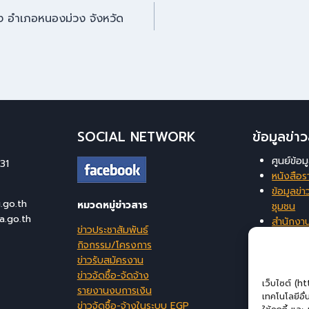
อำเภอหนองม่วง จังหวัด
SOCIAL NETWORK
ข้อมูลข่
ศูนย์ข้อ
31
หนังสือร
ข้อมูลข่าว
go.th
หมวดหมู่ข่าวสาร
ชุมชน
a.go.th
สำนักงา
ข่าวประชาสัมพันธ์
ท้องถิ่นจ
กิจกรรม/โครงการ
ระบบสาร
ข่าวรับสมัครงาน
บริหารจ
ข่าวจัดซื้อ-จัดจ้าง
เว็บไซต์ (h
รายงานงบการเงิน
เทคโนโลยีอื
ข่าวจัดซื้อ-จ้างในระบบ EGP