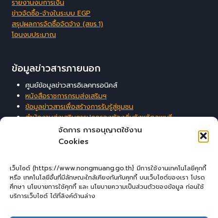
รายงานงบการเงิน
ข่าวจัดซื้อ-จ้างในระบบ EGP
สรุปผลการจัดซื้อจัดจ้าง (สขร.1)
โอนงบประมาณ
ข้อมูลข่าวสารภายนอก
ศูนย์ข้อมูลข่าวสารอิเลคทรอนิคส์
หนังสือราชการกรมส่งเสริมฯ
ข้อมูลข่าวสารเพื่อสร้างการรับรู้สู่ชุมชน
สำนักงานส่งเสริมการปกครองท้องถิ่นจังหวัดลพบุรี
ระบบสารสนเทศสนับสนุนการบริหารจัดการของ อปท.
จัดการ การอนุญาตใช้งาน
Cookies
ผู้เยี่ยมชมเว็บไซต์
เว็บไซต์ (https://www.nongmuang.go.th} มีการใช้งานเทคโนโลยีคุกกี้
หรือ เทคโนโลยีอื่นที่มีลักษณะใกล้เคียงกันกับคุกกี้ บนเว็บไซต์ของเรา โปรด
ผู้เยี่ยมชม :
4
ศึกษา นโยบายการใช้คุกกี้ และ นโยบายความเป็นส่วนตัวของข้อมูล ก่อนใช้
บริการเว็บไซต์ ได้ที่ลิงค์ด้านล่าง
Login
เข้าสู่ระบบ