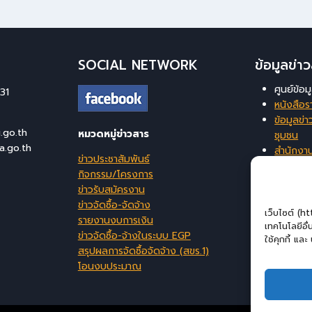
SOCIAL NETWORK
ข้อมูลข่
ศูนย์ข้อ
31
หนังสือร
ข้อมูลข่าว
go.th
หมวดหมู่ข่าวสาร
ชุมชน
a.go.th
สำนักงา
ข่าวประชาสัมพันธ์
ท้องถิ่นจ
กิจกรรม/โครงการ
ระบบสาร
ข่าวรับสมัครงาน
บริหารจ
ข่าวจัดซื้อ-จัดจ้าง
เว็บไซต์ (h
รายงานงบการเงิน
เทคโนโลยีอื
ข่าวจัดซื้อ-จ้างในระบบ EGP
ใช้คุกกี้ แล
สรุปผลการจัดซื้อจัดจ้าง (สขร.1)
โอนงบประมาณ