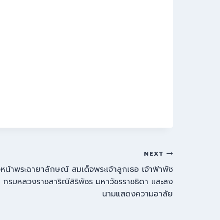
NEXT
หน้าพระฉายาลักษณ์ สมเด็จพระเจ้าลูกเธอ เจ้าฟ้าพัช
ี กรมหลวงราชสาริณีสิริพัชร มหาวัชรราชธิดา และลง
นามแสดงความอาลัย