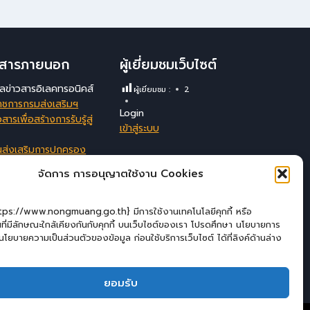
าวสารภายนอก
ผู้เยี่ยมชมเว็บไซต์
มูลข่าวสารอิเลคทรอนิคส์
ผู้เยี่ยมชม :
2
าชการกรมส่งเสริมฯ
Login
สารเพื่อสร้างการรับรู้สู่
เข้าสู่ระบบ
นส่งเสริมการปกครอง
ังหวัดลพบุรี
จัดการ การอนุญาตใช้งาน Cookies
สนเทศสนับสนุนการ
ัดการของ อปท.
ttps://www.nongmuang.go.th} มีการใช้งานเทคโนโลยีคุกกี้ หรือ
่นที่มีลักษณะใกล้เคียงกันกับคุกกี้ บนเว็บไซต์ของเรา โปรดศึกษา นโยบายการ
ะ นโยบายความเป็นส่วนตัวของข้อมูล ก่อนใช้บริการเว็บไซต์ ได้ที่ลิงค์ด้านล่าง
ยอมรับ
2
ติดต่อ เทศบาลตำบลหนองม่วง