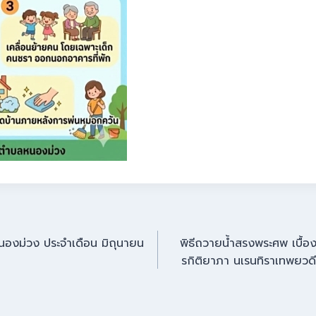
งม่วง ประจำเดือน มิถุนายน
พิธีถวายน้ำสรงพระศพ เบื้อง
รกิติยาภา นเรนทิราเทพยวด