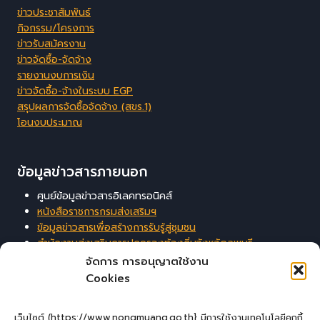
ข่าวประชาสัมพันธ์
กิจกรรม/โครงการ
ข่าวรับสมัครงาน
ข่าวจัดซื้อ-จัดจ้าง
รายงานงบการเงิน
ข่าวจัดซื้อ-จ้างในระบบ EGP
สรุปผลการจัดซื้อจัดจ้าง (สขร.1)
โอนงบประมาณ
ข้อมูลข่าวสารภายนอก
ศูนย์ข้อมูลข่าวสารอิเลคทรอนิคส์
หนังสือราชการกรมส่งเสริมฯ
ข้อมูลข่าวสารเพื่อสร้างการรับรู้สู่ชุมชน
สำนักงานส่งเสริมการปกครองท้องถิ่นจังหวัดลพบุรี
ระบบสารสนเทศสนับสนุนการบริหารจัดการของ อปท.
จัดการ การอนุญาตใช้งาน
Cookies
ผู้เยี่ยมชมเว็บไซต์
เว็บไซต์ (https://www.nongmuang.go.th} มีการใช้งานเทคโนโลยีคุกกี้