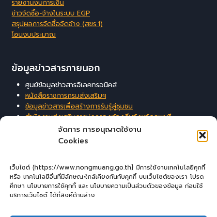
รายงานงบการเงิน
ข่าวจัดซื้อ-จ้างในระบบ EGP
สรุปผลการจัดซื้อจัดจ้าง (สขร.1)
โอนงบประมาณ
ข้อมูลข่าวสารภายนอก
ศูนย์ข้อมูลข่าวสารอิเลคทรอนิคส์
หนังสือราชการกรมส่งเสริมฯ
ข้อมูลข่าวสารเพื่อสร้างการรับรู้สู่ชุมชน
สำนักงานส่งเสริมการปกครองท้องถิ่นจังหวัดลพบุรี
ระบบสารสนเทศสนับสนุนการบริหารจัดการของ อปท.
จัดการ การอนุญาตใช้งาน
Cookies
ผู้เยี่ยมชมเว็บไซต์
เว็บไซต์ (https://www.nongmuang.go.th} มีการใช้งานเทคโนโลยีคุกกี้
หรือ เทคโนโลยีอื่นที่มีลักษณะใกล้เคียงกันกับคุกกี้ บนเว็บไซต์ของเรา โปรด
ผู้เยี่ยมชม :
1
ศึกษา นโยบายการใช้คุกกี้ และ นโยบายความเป็นส่วนตัวของข้อมูล ก่อนใช้
บริการเว็บไซต์ ได้ที่ลิงค์ด้านล่าง
Login
เข้าสู่ระบบ