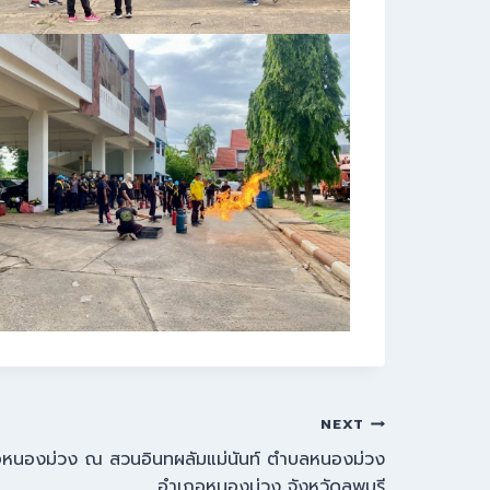
NEXT
ภอหนองม่วง ณ สวนอินทผลัมแม่นันท์ ตำบลหนองม่วง
อำเภอหนองม่วง จังหวัดลพบุรี