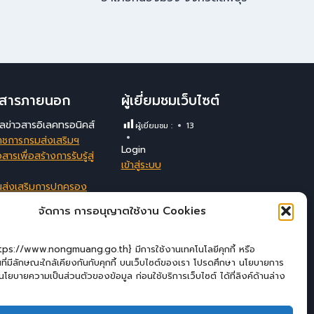
าวสารภายนอก
ผู้เยี่ยมชมเว็บไซต์
มูลข่าวสารอิเลคทรอนิคส์
ผู้เยี่ยมชม :
13
าชการกรมส่งเสริมฯ
Login
สารเพื่อสร้างการรับรู้สู่
เข้าสู่ระบบ
นส่งเสริมการปกครอง
ังหวัดลพบุรี
จัดการ การอนุญาตใช้งาน Cookies
สนเทศสนับสนุนการ
ัดการของ อปท.
ttps://www.nongmuang.go.th} มีการใช้งานเทคโนโลยีคุกกี้ หรือ
่นที่มีลักษณะใกล้เคียงกันกับคุกกี้ บนเว็บไซต์ของเรา โปรดศึกษา นโยบายการ
ะ นโยบายความเป็นส่วนตัวของข้อมูล ก่อนใช้บริการเว็บไซต์ ได้ที่ลิงค์ด้านล่าง