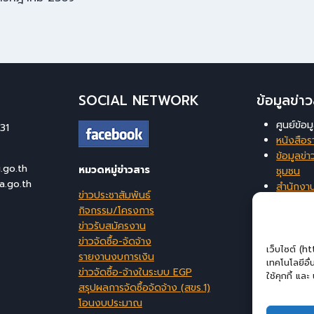
SOCIAL NETWORK
ข้อมูลข่
ศูนย์ข้อ
31
หนังสือร
ข้อมูลข่าว
go.th
หมวดหมู่ข่าวสาร
ชุมชน
a.go.th
สำนักงา
ข่าวประชาสัมพันธ์
ท้องถิ่นจ
กิจกรรม/โครงการ
ระบบสาร
ข่าวรับสมัครงาน
บริหารจ
ข่าวจัดซื้อ-จัดจ้าง
เว็บไซต์ (h
รายงานงบการเงิน
เทคโนโลยีอื
ข่าวจัดซื้อ-จ้างในระบบ EGP
ใช้คุกกี้ แล
สรุปผลการจัดซื้อจัดจ้าง (สขร.1)
โอนงบประมาณ