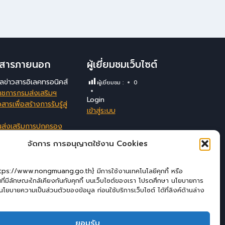
าวสารภายนอก
ผู้เยี่ยมชมเว็บไซต์
มูลข่าวสารอิเลคทรอนิคส์
ผู้เยี่ยมชม :
0
าชการกรมส่งเสริมฯ
Login
สารเพื่อสร้างการรับรู้สู่
เข้าสู่ระบบ
นส่งเสริมการปกครอง
ังหวัดลพบุรี
จัดการ การอนุญาตใช้งาน Cookies
สนเทศสนับสนุนการ
ัดการของ อปท.
ttps://www.nongmuang.go.th} มีการใช้งานเทคโนโลยีคุกกี้ หรือ
่นที่มีลักษณะใกล้เคียงกันกับคุกกี้ บนเว็บไซต์ของเรา โปรดศึกษา นโยบายการ
ะ นโยบายความเป็นส่วนตัวของข้อมูล ก่อนใช้บริการเว็บไซต์ ได้ที่ลิงค์ด้านล่าง
ยอมรับ