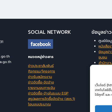
SOCIAL NETWORK
ข้อมูลข่
ศูนย์ข้อ
31
หนังสือร
ข้อมูลข่าว
go.th
หมวดหมู่ข่าวสาร
ชุมชน
a.go.th
สำนักงา
ข่าวประชาสัมพันธ์
ท้องถิ่นจ
กิจกรรม/โครงการ
ระบบสาร
ข่าวรับสมัครงาน
บริหารจ
ข่าวจัดซื้อ-จัดจ้าง
เว็บไซต์ (h
รายงานงบการเงิน
เทคโนโลยีอื
ข่าวจัดซื้อ-จ้างในระบบ EGP
ใช้คุกกี้ แล
สรุปผลการจัดซื้อจัดจ้าง (สขร.1)
โอนงบประมาณ