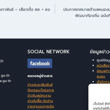
ุมภาพันธ์ – เลือกตั้ง สส. + ลง
ประกาศเทศบาลตำบลหนองม่วง
พัฒนาท้องถิ่น ฉบับ
SOCIAL NETWORK
ข้อมูลข่
ศูนย์ข้อ
31
หนังสือร
ข้อมูลข่าว
go.th
หมวดหมู่ข่าวสาร
ชุมชน
a.go.th
สำนักงา
ข่าวประชาสัมพันธ์
ท้องถิ่นจ
กิจกรรม/โครงการ
ระบบสาร
ข่าวรับสมัครงาน
บริหารจ
ข่าวจัดซื้อ-จัดจ้าง
เว็บไซต์ (h
รายงานงบการเงิน
เทคโนโลยีอื