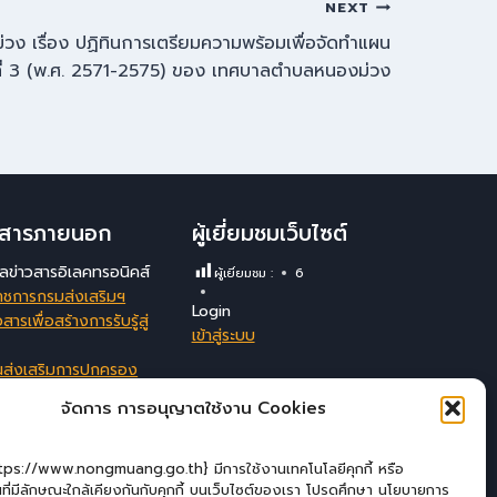
NEXT
 เรื่อง ปฏิทินการเตรียมความพร้อมเพื่อจัดทำแผน
ที่ 3 (พ.ศ. 2571-2575) ของ เทศบาลตำบลหนองม่วง
าวสารภายนอก
ผู้เยี่ยมชมเว็บไซต์
มูลข่าวสารอิเลคทรอนิคส์
ผู้เยี่ยมชม :
6
าชการกรมส่งเสริมฯ
Login
สารเพื่อสร้างการรับรู้สู่
เข้าสู่ระบบ
นส่งเสริมการปกครอง
ังหวัดลพบุรี
จัดการ การอนุญาตใช้งาน Cookies
สนเทศสนับสนุนการ
ัดการของ อปท.
ttps://www.nongmuang.go.th} มีการใช้งานเทคโนโลยีคุกกี้ หรือ
่นที่มีลักษณะใกล้เคียงกันกับคุกกี้ บนเว็บไซต์ของเรา โปรดศึกษา นโยบายการ