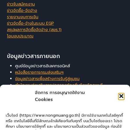
ข่าวรับสมัครงาน
ข่าวจัดซื้อ-จัดจ้าง
รายงานงบการเงิน
ข่าวจัดซื้อ-จ้างในระบบ EGP
สรุปผลการจัดซื้อจัดจ้าง (สขร.1)
โอนงบประมาณ
ข้อมูลข่าวสารภายนอก
ศูนย์ข้อมูลข่าวสารอิเลคทรอนิคส์
หนังสือราชการกรมส่งเสริมฯ
ข้อมูลข่าวสารเพื่อสร้างการรับรู้สู่ชุมชน
สำนักงานส่งเสริมการปกครองท้องถิ่นจังหวัดลพบุรี
ระบบสารสนเทศสนับสนุนการบริหารจัดการของ อปท.
จัดการ การอนุญาตใช้งาน
Cookies
ผู้เยี่ยมชมเว็บไซต์
เว็บไซต์ (https://www.nongmuang.go.th} มีการใช้งานเทคโนโลยีคุกกี้
หรือ เทคโนโลยีอื่นที่มีลักษณะใกล้เคียงกันกับคุกกี้ บนเว็บไซต์ของเรา โปรด
ผู้เยี่ยมชม :
5
ศึกษา นโยบายการใช้คุกกี้ และ นโยบายความเป็นส่วนตัวของข้อมูล ก่อนใช้